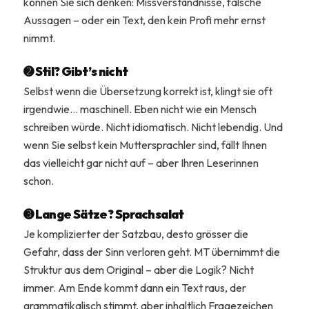
können Sie sich denken: Missverständnisse, falsche
Aussagen – oder ein Text, den kein Profi mehr ernst
nimmt.
➋ Stil? Gibt’s nicht
Selbst wenn die Übersetzung korrekt ist, klingt sie oft
irgendwie… maschinell. Eben nicht wie ein Mensch
schreiben würde. Nicht idiomatisch. Nicht lebendig. Und
wenn Sie selbst kein Muttersprachler sind, fällt Ihnen
das vielleicht gar nicht auf – aber Ihren Leserinnen
schon.
➌ Lange Sätze? Sprachsalat
Je komplizierter der Satzbau, desto grösser die
Gefahr, dass der Sinn verloren geht. MT übernimmt die
Struktur aus dem Original – aber die Logik? Nicht
immer. Am Ende kommt dann ein Text raus, der
grammatikalisch stimmt, aber inhaltlich Fragezeichen