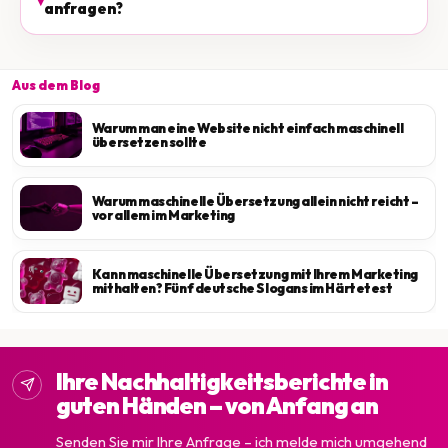
anfragen?
Aus dem Blog
Warum man eine Website nicht einfach maschinell
übersetzen sollte
Warum maschinelle Übersetzung allein nicht reicht –
vor allem im Marketing
Kann maschinelle Übersetzung mit Ihrem Marketing
mithalten? Fünf deutsche Slogans im Härtetest
Ihre Nachhaltigkeitsberichte in
guten Händen – von Anfang an
Senden Sie mir Ihre Anfrage – ich melde mich umgehend